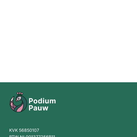
KVK 56850107
BTW NL001377256B11