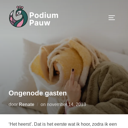
Ga
naar
TOGGLE
de
inhoud
Ongenode gasten
Geplaatst
door
Renate
on
november 14, 2013
op
‘Het heerst’. Dat is het eerste wat ik hoor, zodra ik een