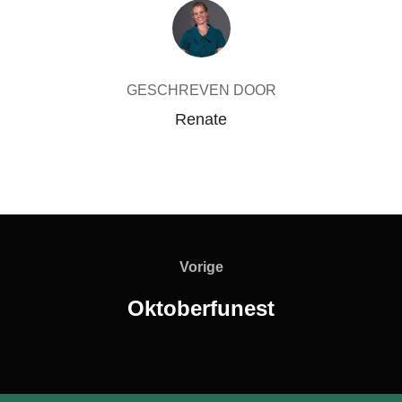
BERICHTAUTEUR
GESCHREVEN DOOR
Renate
Bericht
navigatie
Vorige
Vorige
Oktoberfunest