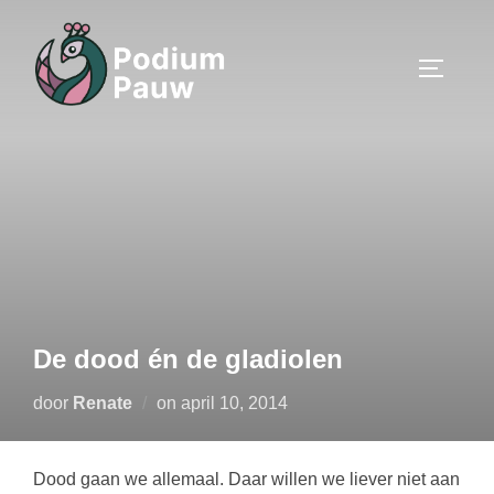
Ga
naar
TOGGLE
de
inhoud
De dood én de gladiolen
Geplaatst
door
Renate
on
april 10, 2014
op
Dood gaan we allemaal. Daar willen we liever niet aan