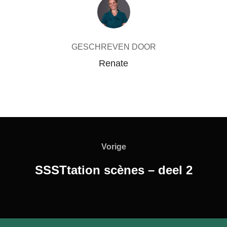
BERICHTAUTEUR
GESCHREVEN DOOR
Renate
Bericht
navigatie
Vorige
Vorige
SSSTtation scènes – deel 2