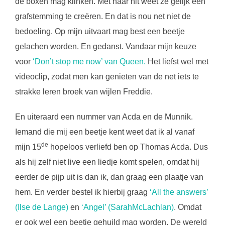
de boxen mag klinken. Met haar hit weet ze gelijk een
grafstemming te creëren. En dat is nou net niet de
bedoeling. Op mijn uitvaart mag best een beetje
gelachen worden. En gedanst. Vandaar mijn keuze
voor
‘Don’t stop me now’ van Queen.
Het liefst wel met
videoclip, zodat men kan genieten van de net iets te
strakke leren broek van wijlen Freddie.
En uiteraard een nummer van Acda en de Munnik.
Iemand die mij een beetje kent weet dat ik al vanaf
de
mijn 15
hopeloos verliefd ben op Thomas Acda. Dus
als hij zelf niet live een liedje komt spelen, omdat hij
eerder de pijp uit is dan ik, dan graag een plaatje van
hem. En verder bestel ik hierbij graag
‘All the answers’
(Ilse de Lange)
en
‘Angel’ (SarahMcLachlan)
. Omdat
er ook wel een beetje gehuild mag worden. De wereld